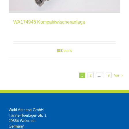
WA174945 Kompaktwischeranlage
Details
1
2
…
9
Vor
Wald Antriebe GmbH
Hanns-Hoerbiger-Str. 1
29664 Walsrode
Germany