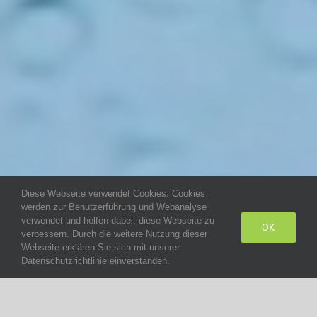
Diese Webseite verwendet Cookies. Cookies
werden zur Benutzerführung und Webanalyse
verwendet und helfen dabei, diese Webseite zu
OK
verbessern. Durch die weitere Nutzung dieser
Webseite erklären Sie sich mit unserer
Datenschutzrichtlinie einverstanden.