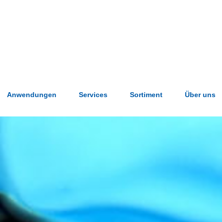
Anwendungen
Services
Sortiment
Über uns