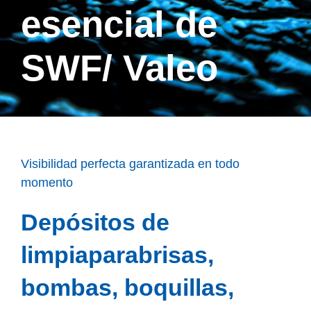
esencial de
SWF/ Valeo
Visibilidad perfecta garantizada en todo
momento
Depósitos de
limpiaparabrisas,
bombas, boquillas,