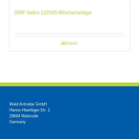
SWF Valeo 110345 Wischeranlage
Details
Wald Antriebe GmbH
Hanns-Hoerbiger-Str. 1
29664 Walsrode
Germany