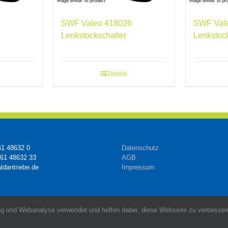
SWF Valeo 418026
SWF Val
Lenkstockschalter
Lenkstoc
Details
61 48632 0
Datenschutz
161 48632 33
AGB
ldantriebe.de
Impressum
g und Webanalyse verwendet und helfen dabei, diese Webseite zu verbessern