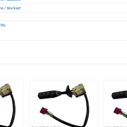
ne / blockiert
chts