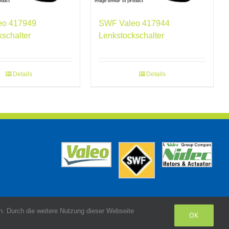
eo 417949
SWF Valeo 417944
kschalter
Lenkstockschalter
Details
Details
. Durch die weitere Nutzung dieser Webseite
OK