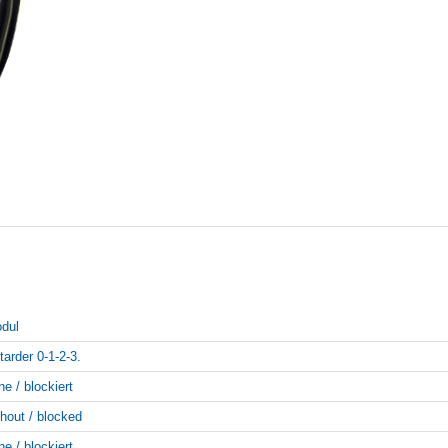
dul
tarder 0-1-2-3.
ne / blockiert
thout / blocked
ne / blockiert