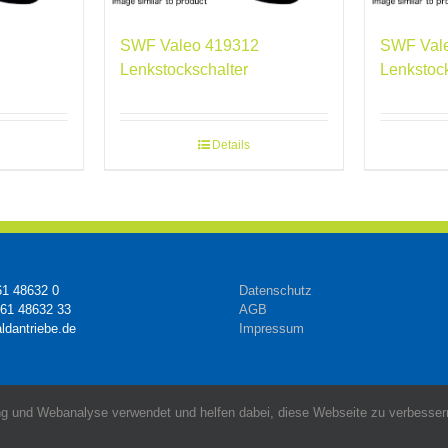
SWF Valeo 419312
SWF Val
Lenkstockschalter
Lenkstoc
Details
61 48632 0
Datenschutz
161 48632 33
AGB
ldantriebe.de
Impressum
g und Webanalyse verwendet und helfen dabei, diese Webseite zu verbessern