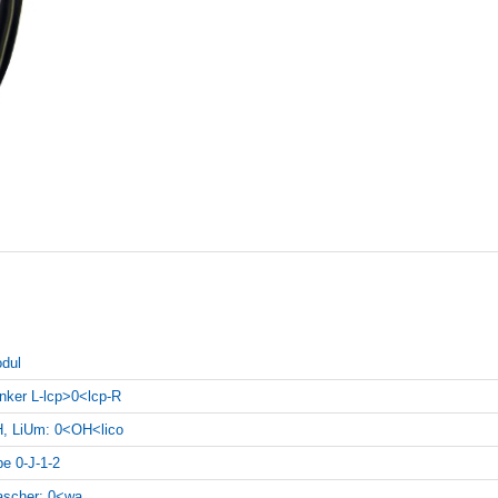
dul
inker L-lcp>0<lcp-R
, LiUm: 0<OH<lico
pe 0-J-1-2
scher: 0<wa