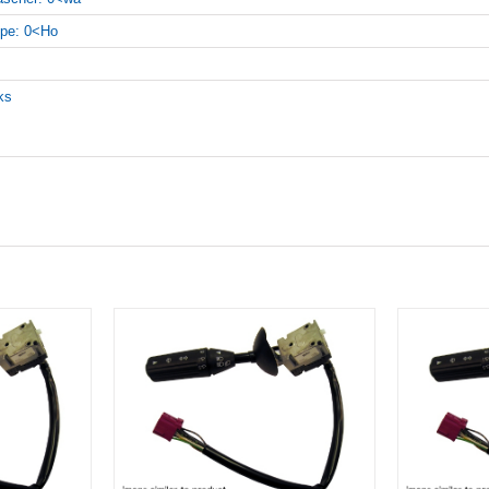
pe: 0<Ho
nks