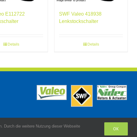
eo E112722
SWF Valeo 418938
kschalter
Lenkstockschalter
Details
Details
. Durch die weitere Nutzung dieser Webseite
OK