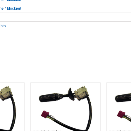
ne / blockiert
chts