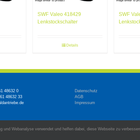
SWF Valeo 418429
SWF Val
Lenkstockschalter
Lenkstoc
Details
61 48632 0
Datenschutz
161 48632 33
AGB
ldantriebe.de
Impressum
g und Webanalyse verwendet und helfen dabei, diese Webseite zu verbessern