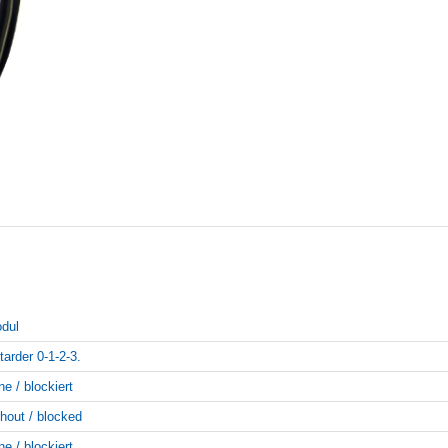
dul
tarder 0-1-2-3.
ne / blockiert
thout / blocked
ne / blockiert