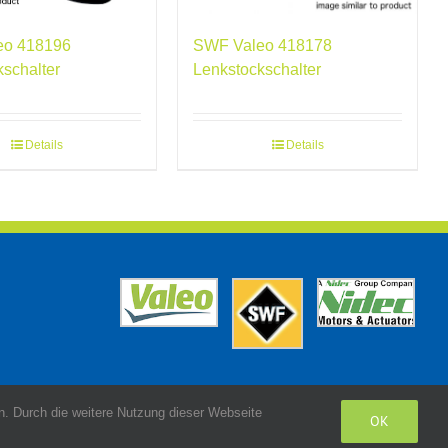
SWF Valeo 418178
eo 418196
Lenkstockschalter
kschalter
Details
Details
. Durch die weitere Nutzung dieser Webseite
OK