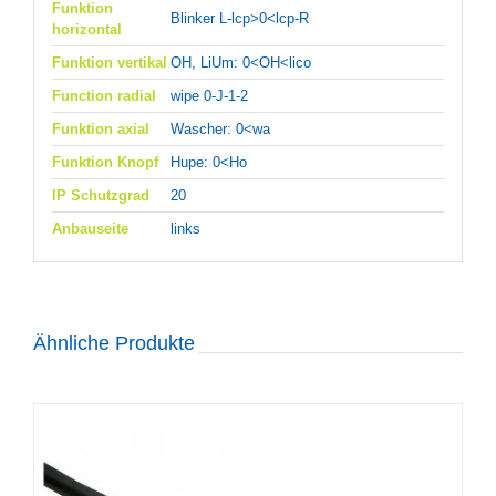
Funktion
Blinker L-lcp>0<lcp-R
horizontal
Funktion vertikal
OH, LiUm: 0<OH<lico
Function radial
wipe 0-J-1-2
Funktion axial
Wascher: 0<wa
Funktion Knopf
Hupe: 0<Ho
IP Schutzgrad
20
Anbauseite
links
Ähnliche Produkte