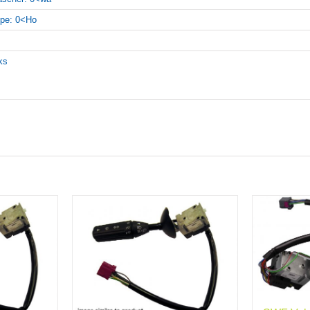
pe: 0<Ho
nks