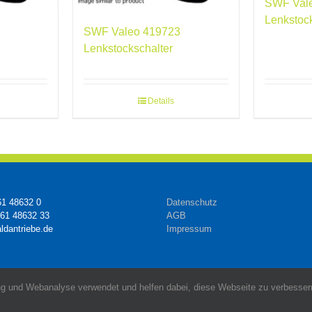
SWF Val
Lenkstoc
SWF Valeo 419723
Lenkstockschalter
Details
61 48632 0
Datenschutz
161 48632 33
AGB
ldantriebe.de
Impressum
g und Webanalyse verwendet und helfen dabei, diese Webseite zu verbessern