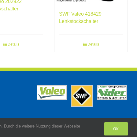
eo 202922
kschalter
SWF Valeo 418429
Lenkstockschalter
Details
Details
. Durch die weitere Nutzung dieser Webseite
OK