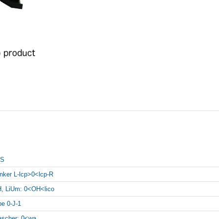
LS
inker L-lcp>0<lcp-R
, LiUm: 0<OH<lico
pe 0-J-1
scher: 0<wa