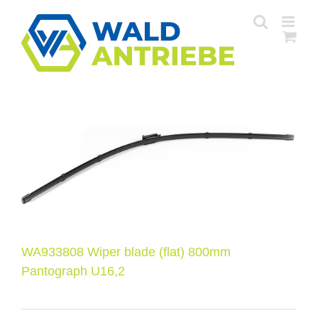
Zum
Inhalt
springen
WA933808 Wiper blade (flat) 800mm
Pantograph U16,2