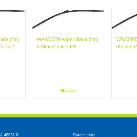
de (flat)
WA933606 wiper blade (flat)
WA933658
 U16,2
600mm spoiler left
650mm P
Details
61 48632 0
Datenschutz