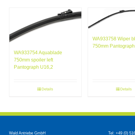
WA933758 Wiper bla
750mm Pantograph
WA933754 Aquablade
750mm spoiler left
Pantograph U16,2
Details
Details
Wald Antriebe GmbH
Tel: +49 (0) 51