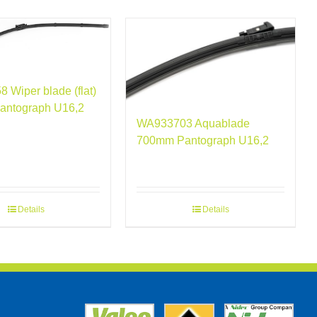
 Wiper blade (flat)
antograph U16,2
WA933703 Aquablade
700mm Pantograph U16,2
Details
Details