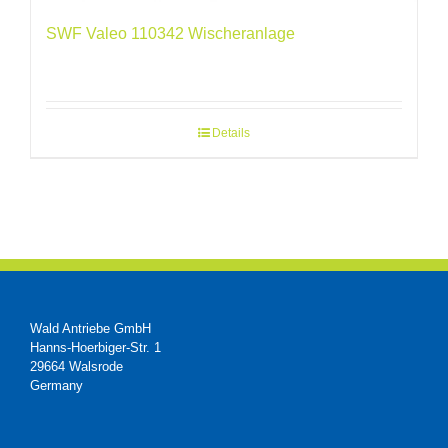
SWF Valeo 110342 Wischeranlage
Details
Wald Antriebe GmbH
Hanns-Hoerbiger-Str. 1
29664 Walsrode
Germany