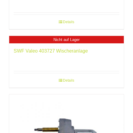
Details
Nicht auf Lager
SWF Valeo 403727 Wischeranlage
Details