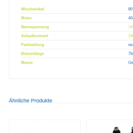
Wischwinkel
80
Motor
40
Nennspannung
24
Anlaufmoment
2
Parkstellung
re
Bolzenlänge
7
Masse
Ge
Ähnliche Produkte