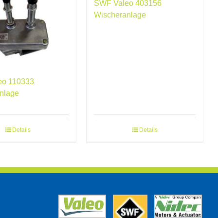
SWF Valeo 403156
Wischeranlage
eo 110333
nlage
Details
Details