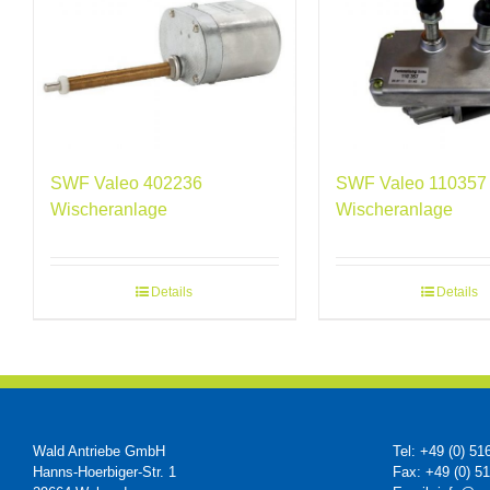
SWF Valeo 402236
SWF Valeo 110357
Wischeranlage
Wischeranlage
Details
Details
Wald Antriebe GmbH
Tel: +49 (0) 51
Hanns-Hoerbiger-Str. 1
Fax: +49 (0) 5