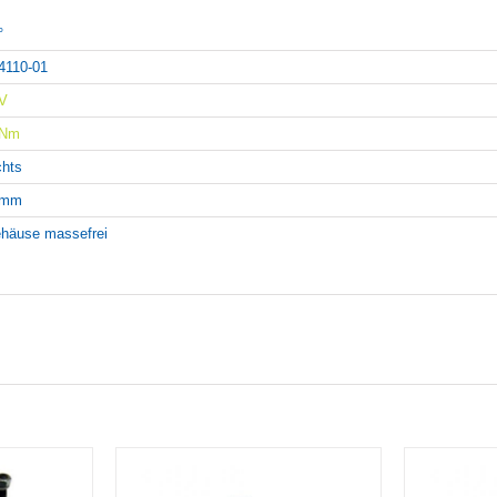
°
4110-01
V
4Nm
chts
5mm
häuse massefrei