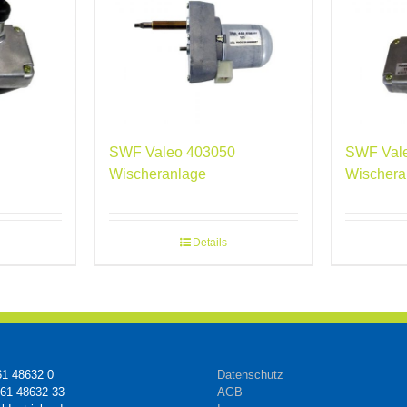
SWF Valeo 403050
SWF Val
Wischeranlage
Wischera
Details
61 48632 0
Datenschutz
161 48632 33
AGB