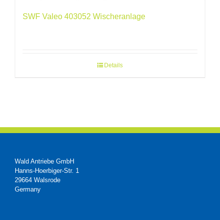
SWF Valeo 403052 Wischeranlage
Details
Wald Antriebe GmbH
Hanns-Hoerbiger-Str. 1
29664 Walsrode
Germany