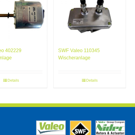
eo 402229
SWF Valeo 110345
nlage
Wischeranlage
Details
Details