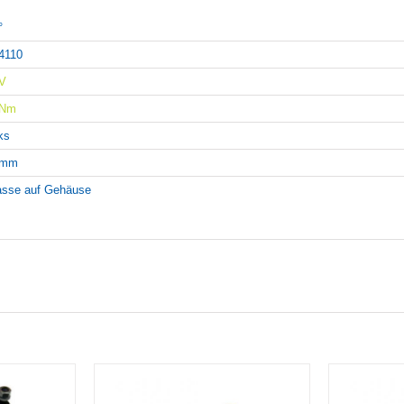
°
4110
V
4Nm
nks
5mm
sse auf Gehäuse