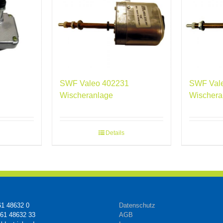
SWF Valeo 402231
SWF Val
Wischeranlage
Wischera
Details
61 48632 0
Datenschutz
161 48632 33
AGB