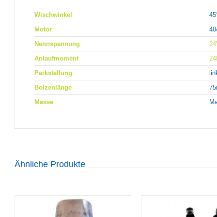
Wischwinkel
45
Motor
40
Nennspannung
24
Anlaufmoment
2
Parkstellung
li
Bolzenlänge
7
Masse
Ma
Ähnliche Produkte