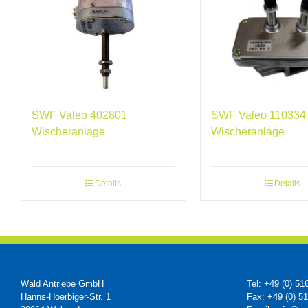
SWF Valeo 402801
SWF Valeo 110334
Wischeranlage
Wischeranlage
Details
Details
Wald Antriebe GmbH
Tel: +49 (0) 51
Hanns-Hoerbiger-Str. 1
Fax: +49 (0) 5