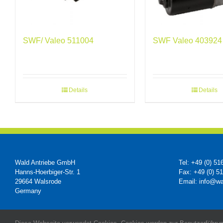
SWF/ Valeo 511004
SWF Valeo 403924
Details
Details
Wald Antriebe GmbH
Tel: +49 (0) 51
Hanns-Hoerbiger-Str. 1
Fax: +49 (0) 5
29664 Walsrode
Email: info@wa
Germany