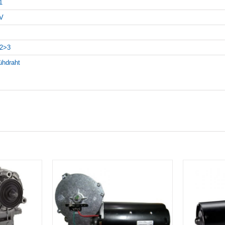
1
V
2>3
ühdraht