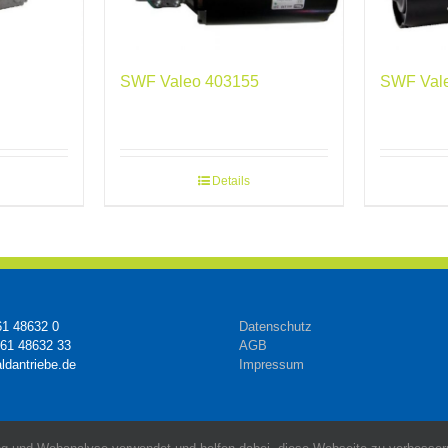
SWF Valeo 403155
SWF Val
Details
61 48632 0
Datenschutz
161 48632 33
AGB
ldantriebe.de
Impressum