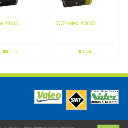
eo 401821
SWF Valeo 403885
Details
Details