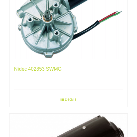
Nidec 402853 SWMG
Details