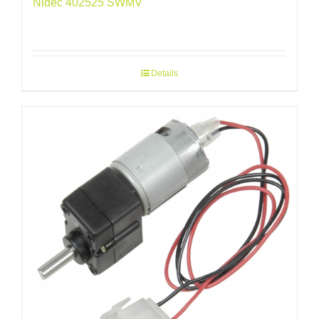
Nidec 402525 SWMV
Details