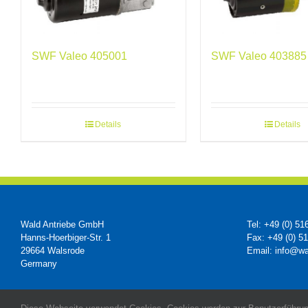
SWF Valeo 405001
SWF Valeo 403885
Details
Details
Wald Antriebe GmbH
Tel: +49 (0) 51
Hanns-Hoerbiger-Str. 1
Fax: +49 (0) 5
29664 Walsrode
Email: info@wa
Germany