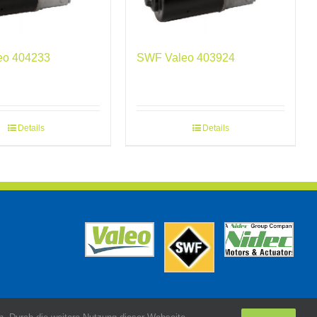
eo 404233
SWF Valeo 403924
Details
Details