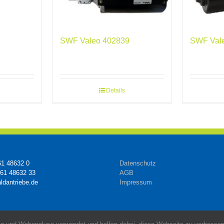
SWF Valeo 402839
SWF Val
Details
61 48632 0
Datenschutz
161 48632 33
AGB
ldantriebe.de
Impressum