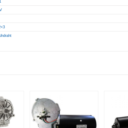
1
V
2<3
ühdraht