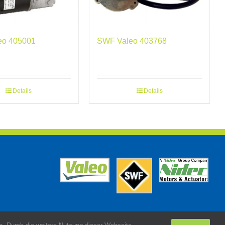
eo 405001
SWF Valeo 403768
Details
Details