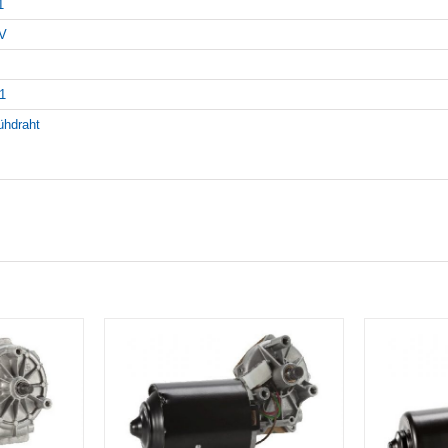
1
V
1
ühdraht