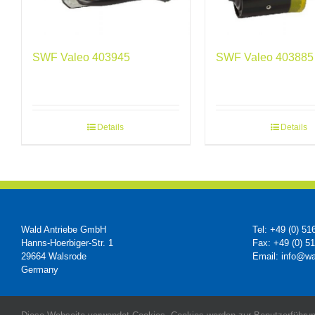
SWF Valeo 403945
SWF Valeo 403885
Details
Details
Wald Antriebe GmbH
Tel: +49 (0) 51
Hanns-Hoerbiger-Str. 1
Fax: +49 (0) 5
29664 Walsrode
Email: info@wa
Germany