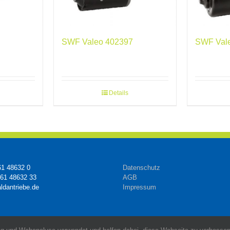
SWF Valeo 402397
SWF Val
Details
61 48632 0
Datenschutz
161 48632 33
AGB
ldantriebe.de
Impressum