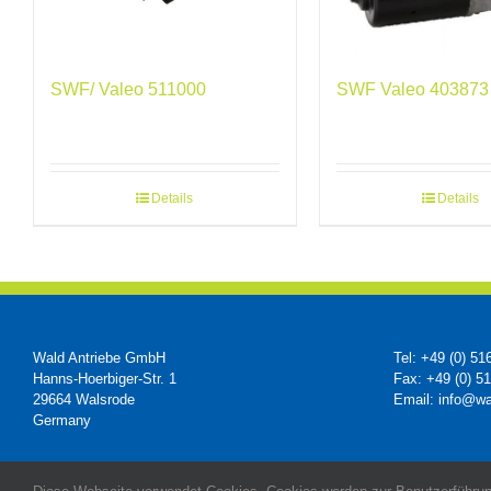
SWF Valeo 403873
SWF/ Valeo 511000
Details
Details
Wald Antriebe GmbH
Tel: +49 (0) 51
Hanns-Hoerbiger-Str. 1
Fax: +49 (0) 5
29664 Walsrode
Email: info@wa
Germany