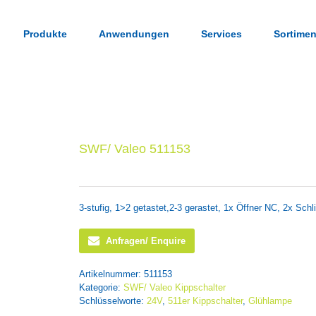
Produkte
Anwendungen
Services
Sortimen
SWF/ Valeo 511153
3-stufig, 1>2 getastet,2-3 gerastet, 1x Öffner NC, 2x Sc
Anfragen/ Enquire
Artikelnummer:
511153
Kategorie:
SWF/ Valeo Kippschalter
Schlüsselworte:
24V
,
511er Kippschalter
,
Glühlampe