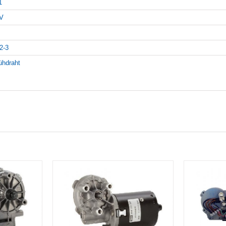
1
V
2-3
ühdraht