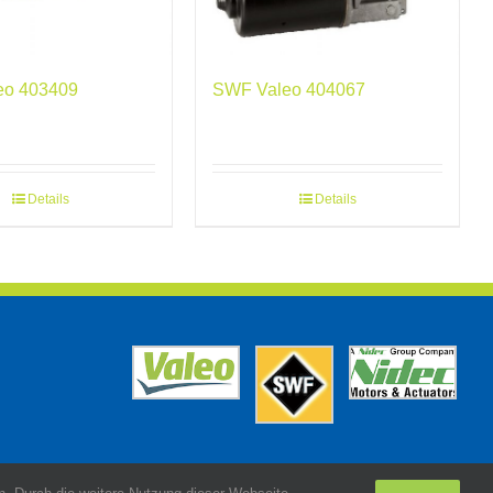
eo 403409
SWF Valeo 404067
Details
Details