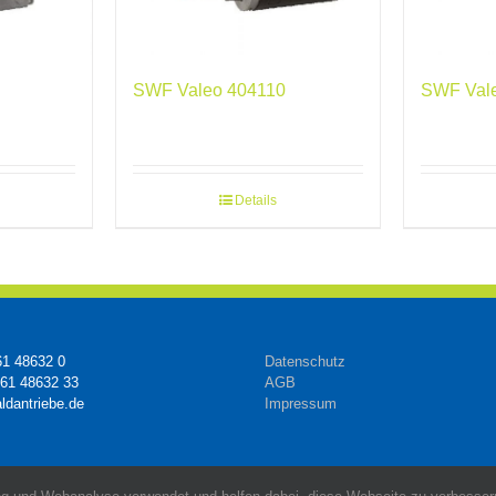
SWF Valeo 404110
SWF Val
Details
61 48632 0
Datenschutz
161 48632 33
AGB
ldantriebe.de
Impressum