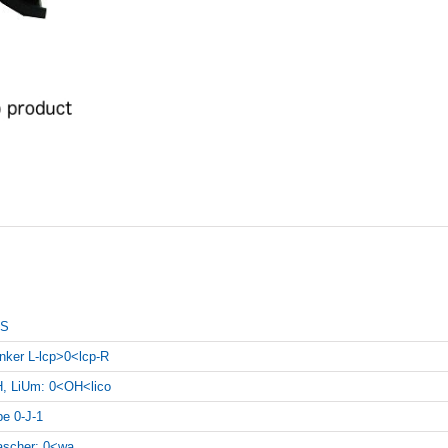
LS
inker L-lcp>0<lcp-R
, LiUm: 0<OH<lico
pe 0-J-1
scher: 0<wa