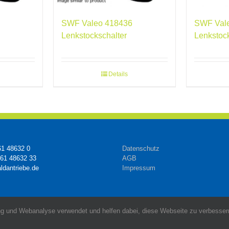
SWF Valeo 418436
SWF Val
Lenkstockschalter
Lenkstoc
Details
61 48632 0
Datenschutz
161 48632 33
AGB
ldantriebe.de
Impressum
g und Webanalyse verwendet und helfen dabei, diese Webseite zu verbessern