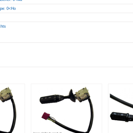
pe: 0<Ho
chts