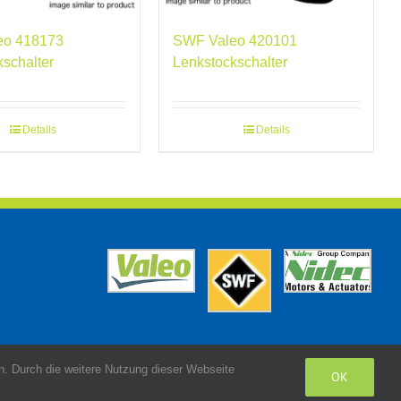
eo 418173
SWF Valeo 420101
kschalter
Lenkstockschalter
Details
Details
. Durch die weitere Nutzung dieser Webseite
OK