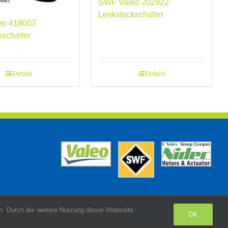
SWF Valeo 202922
Lenkstockschalter
eo 418007
kschalter
Details
Details
. Durch die weitere Nutzung dieser Webseite
OK