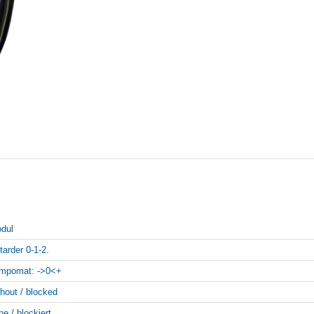
dul
tarder 0-1-2.
mpomat: ->0<+
thout / blocked
ne / blockiert