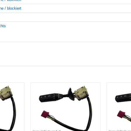
ne / blockiert
chts