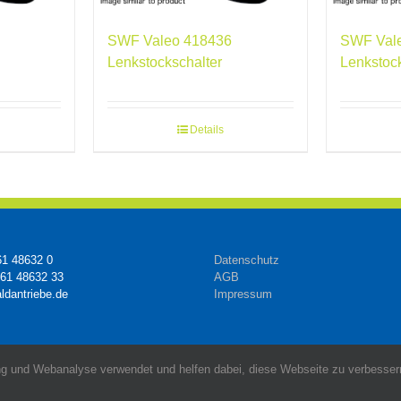
SWF Valeo 418436
SWF Val
Lenkstockschalter
Lenkstoc
Details
61 48632 0
Datenschutz
161 48632 33
AGB
ldantriebe.de
Impressum
g und Webanalyse verwendet und helfen dabei, diese Webseite zu verbessern