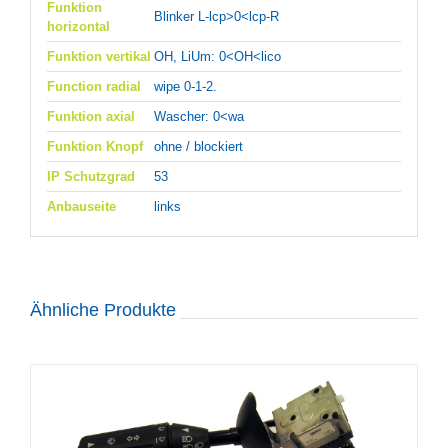
Funktion
Blinker L-lcp>0<lcp-R
horizontal
Funktion vertikal
OH, LiUm: 0<OH<lico
Function radial
wipe 0-1-2.
Funktion axial
Wascher: 0<wa
Funktion Knopf
ohne / blockiert
IP Schutzgrad
53
Anbauseite
links
Ähnliche Produkte