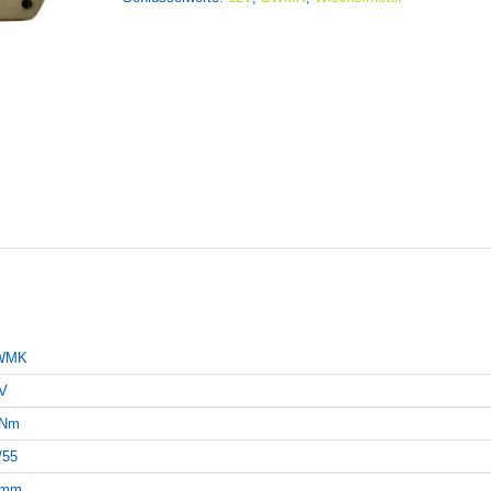
WMK
V
4Nm
/55
0mm