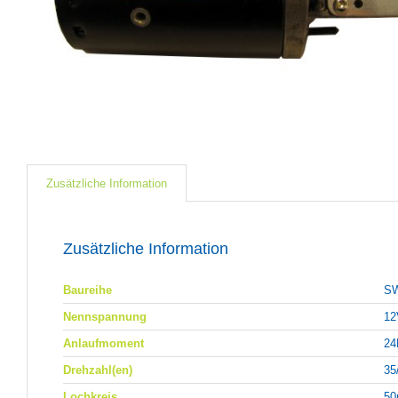
Zusätzliche Information
Zusätzliche Information
Baureihe
S
Nennspannung
12
Anlaufmoment
2
Drehzahl(en)
35
Lochkreis
5