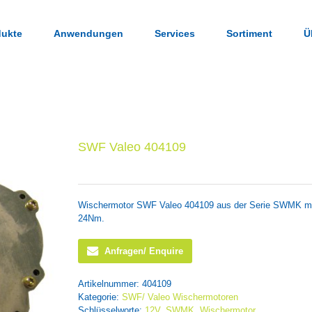
dukte
Anwendungen
Services
Sortiment
Ü
SWF Valeo 404109
Wischermotor SWF Valeo 404109 aus der Serie SWMK mi
24Nm.
Anfragen/ Enquire
Artikelnummer:
404109
Kategorie:
SWF/ Valeo Wischermotoren
Schlüsselworte:
12V
,
SWMK
,
Wischermotor