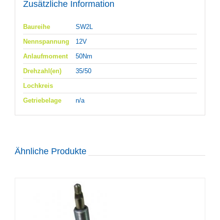
Zusätzliche Information
Baureihe
SW2L
Nennspannung
12V
Anlaufmoment
50Nm
Drehzahl(en)
35/50
Lochkreis
Getriebelage
n/a
Ähnliche Produkte