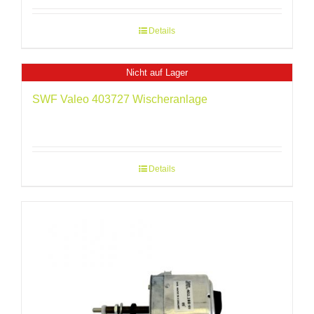
Details
Nicht auf Lager
SWF Valeo 403727 Wischeranlage
Details