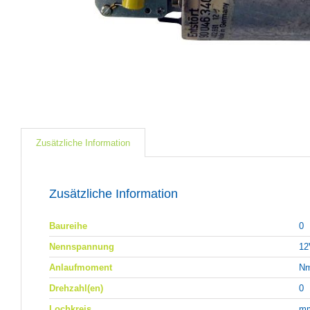
Zusätzliche Information
Zusätzliche Information
Baureihe
0
Nennspannung
12
Anlaufmoment
N
Drehzahl(en)
0
Lochkreis
m