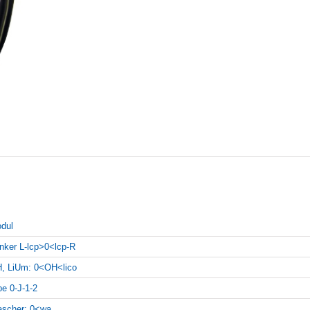
dul
inker L-lcp>0<lcp-R
, LiUm: 0<OH<lico
pe 0-J-1-2
scher: 0<wa