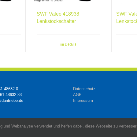
SWF Val
SWF Valeo 418938
Lenkstoc
Lenkstockschalter
Details
61 48632 0
Datenschutz
161 48632 33
AGB
ldantriebe.de
Impressum
g und Webanalyse verwendet und helfen dabei, diese Webseite zu verbessern