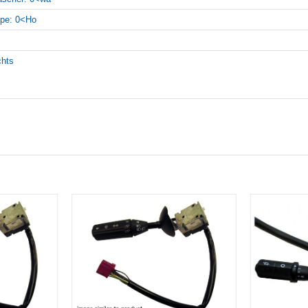
pe: 0<Ho
chts