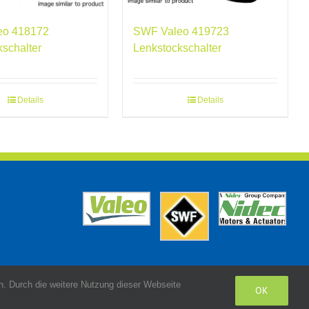
eo 418172
SWF Valeo 419723
kschalter
Lenkstockschalter
Details
Details
. Durch die weitere Nutzung dieser Webseite
OK