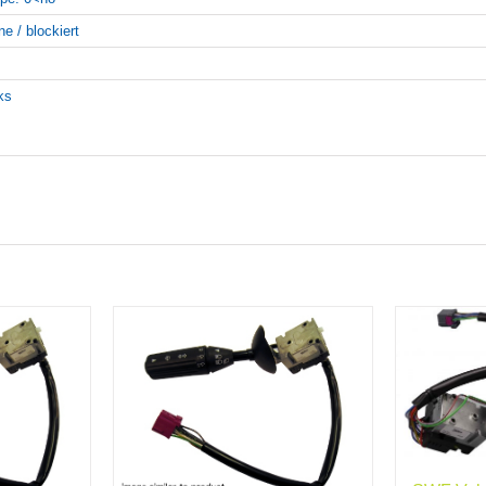
ne / blockiert
nks