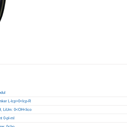
dul
inker L-lcp>0<lcp-R
, LiUm: 0<OH<lico
ht 0-pl-ml
pe: 0<ho