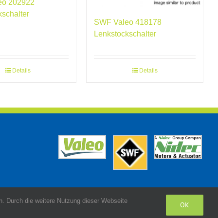
eo 202922
kschalter
SWF Valeo 418178
Lenkstockschalter
Details
Details
. Durch die weitere Nutzung dieser Webseite
OK