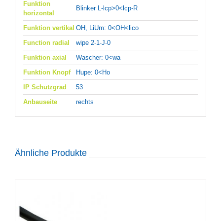
Funktion
Blinker L-lcp>0<lcp-R
horizontal
Funktion vertikal
OH, LiUm: 0<OH<lico
Function radial
wipe 2-1-J-0
Funktion axial
Wascher: 0<wa
Funktion Knopf
Hupe: 0<Ho
IP Schutzgrad
53
Anbauseite
rechts
Ähnliche Produkte