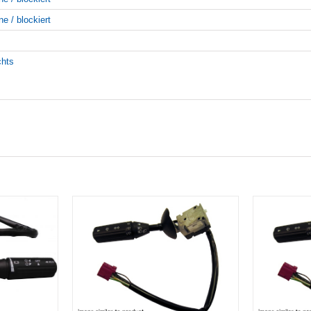
ne / blockiert
chts