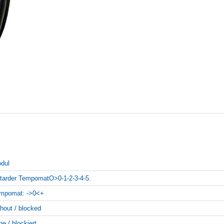
dul
tarder TempomatO>0-1-2-3-4-5.
mpomat: ->0<+
thout / blocked
ne / blockiert