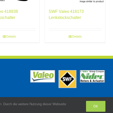
SWF Valeo 418173
eo 418938
Lenkstockschalter
kschalter
Details
Details
. Durch die weitere Nutzung dieser Webseite
OK