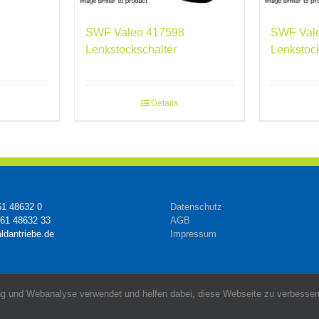
SWF Valeo 417598
SWF Val
Lenkstockschalter
Lenkstoc
Details
61 48632 0
Datenschutz
161 48632 33
AGB
ldantriebe.de
Impressum
g und Webanalyse verwendet und helfen dabei, diese Webseite zu verbessern