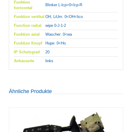
Funktion
Blinker L-lcp>0<lcp-R
horizontal
Funktion vertikal
OH, LiUm: 0<OH<lico
Function radial
wipe 0-J-1-2
Funktion axial
Wascher: 0<wa
Funktion Knopf
Hupe: 0<Ho
IP Schutzgrad
20
Anbauseite
links
Ähnliche Produkte