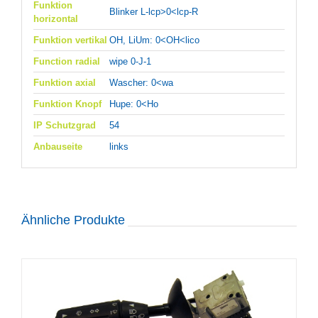
Funktion
Blinker L-lcp>0<lcp-R
horizontal
Funktion vertikal
OH, LiUm: 0<OH<lico
Function radial
wipe 0-J-1
Funktion axial
Wascher: 0<wa
Funktion Knopf
Hupe: 0<Ho
IP Schutzgrad
54
Anbauseite
links
Ähnliche Produkte