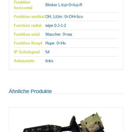
Funktion
Blinker L-lcp>0<lcp-R
horizontal
Funktion vertikal
OH, LiUm: 0<OH<lico
Function radial
wipe 0-J-1-2
Funktion axial
Wascher: 0<wa
Funktion Knopf
Hupe: 0<Ho
IP Schutzgrad
54
Anbauseite
links
Ähnliche Produkte