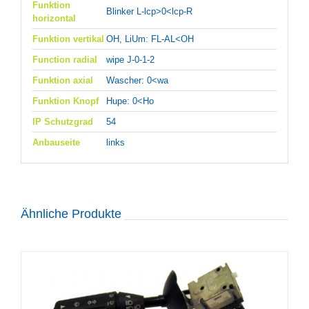
Funktion
Blinker L-lcp>0<lcp-R
horizontal
Funktion vertikal
OH, LiUm: FL-AL<OH
Function radial
wipe J-0-1-2
Funktion axial
Wascher: 0<wa
Funktion Knopf
Hupe: 0<Ho
IP Schutzgrad
54
Anbauseite
links
Ähnliche Produkte