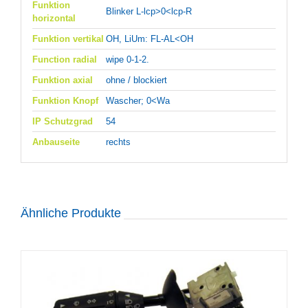
Funktion
Blinker L-lcp>0<lcp-R
horizontal
Funktion vertikal
OH, LiUm: FL-AL<OH
Function radial
wipe 0-1-2.
Funktion axial
ohne / blockiert
Funktion Knopf
Wascher; 0<Wa
IP Schutzgrad
54
Anbauseite
rechts
Ähnliche Produkte