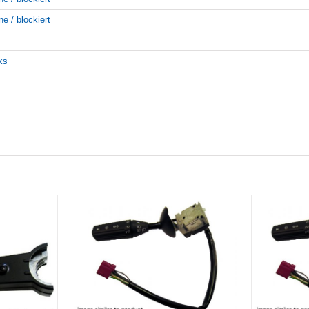
ne / blockiert
nks