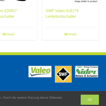
eo 420927
SWF Valeo 418179
kschalter
Lenkstockschalter
Details
Details
. Durch die weitere Nutzung dieser Webseite
OK