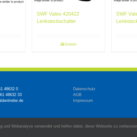
SWF Valeo 420422
SWF Val
Lenkstockschalter
Lenkstoc
Details
61 48632 0
Datenschutz
161 48632 33
AGB
ldantriebe.de
Impressum
g und Webanalyse verwendet und helfen dabei, diese Webseite zu verbessern