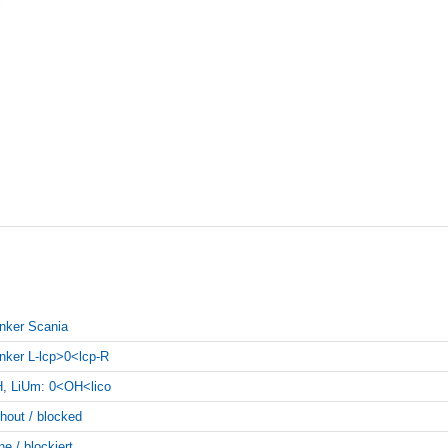
inker Scania
inker L-lcp>0<lcp-R
, LiUm: 0<OH<lico
thout / blocked
ne / blockiert