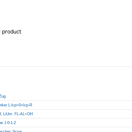
Zug
inker L-lcp>0<lcp-R
, LiUm: FL-AL<OH
pe J-0-1-2
scher: 0<wa