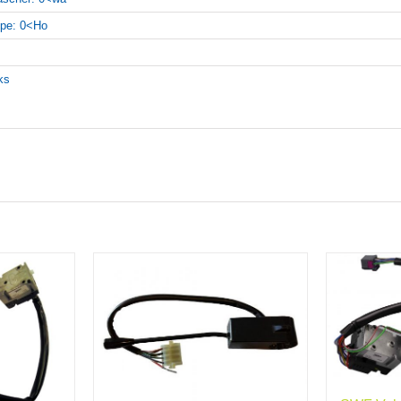
pe: 0<Ho
nks