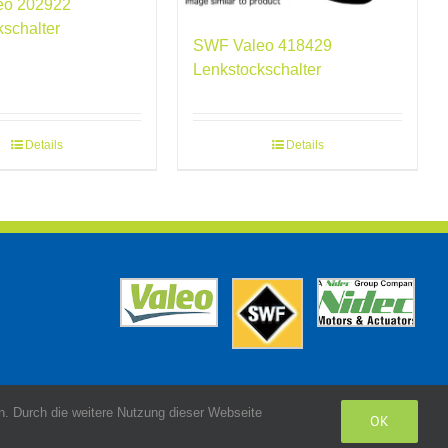
eo 202922
kschalter
SWF Valeo 418429
Lenkstockschalter
Details
Details
. Durch die weitere Nutzung dieser Webseite
OK