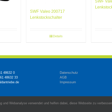
SWF Val
Lenkstoc
SWF Valeo 200717
Lenkstockschalter
Details
61 48632 0
Datenschutz
161 48632 33
AGB
ldantriebe.de
Impressum
g und Webanalyse verwendet und helfen dabei, diese Webseite zu verbessern