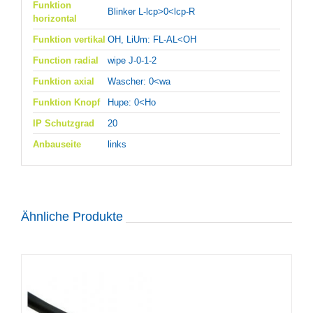
Funktion
Blinker L-lcp>0<lcp-R
horizontal
Funktion vertikal
OH, LiUm: FL-AL<OH
Function radial
wipe J-0-1-2
Funktion axial
Wascher: 0<wa
Funktion Knopf
Hupe: 0<Ho
IP Schutzgrad
20
Anbauseite
links
Ähnliche Produkte