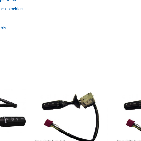
ne / blockiert
chts