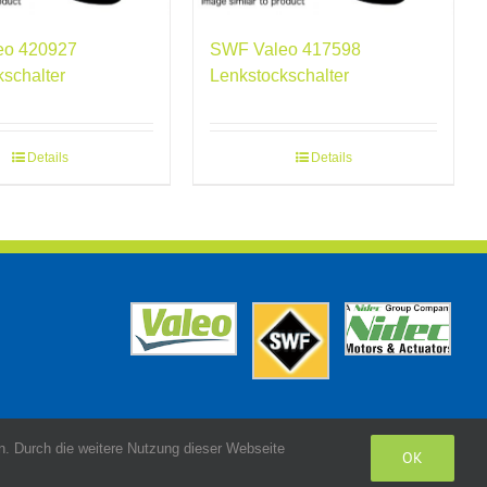
eo 420927
SWF Valeo 417598
kschalter
Lenkstockschalter
Details
Details
. Durch die weitere Nutzung dieser Webseite
OK