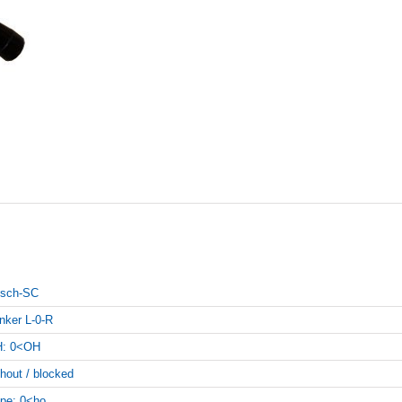
sch-SC
inker L-0-R
: 0<OH
thout / blocked
pe: 0<ho