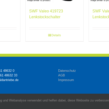
SWF Valeo 419723
SWF Val
Lenkstockschalter
Lenkstoc
Details
61 48632 0
Datenschutz
161 48632 33
AGB
ldantriebe.de
Impressum
g und Webanalyse verwendet und helfen dabei, diese Webseite zu verbessern