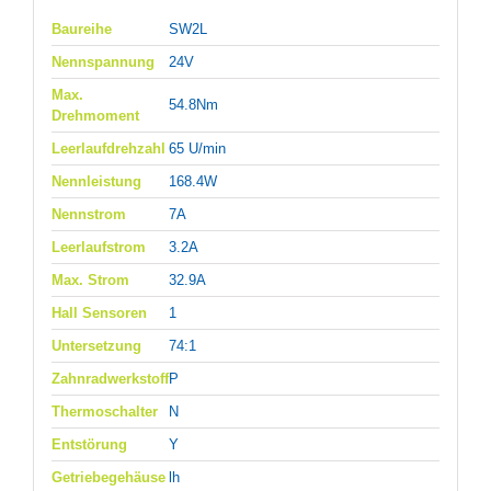
Baureihe
SW2L
Nennspannung
24V
Max.
54.8Nm
Drehmoment
Leerlaufdrehzahl
65 U/min
Nennleistung
168.4W
Nennstrom
7A
Leerlaufstrom
3.2A
Max. Strom
32.9A
Hall Sensoren
1
Untersetzung
74:1
Zahnradwerkstoff
P
Thermoschalter
N
Entstörung
Y
Getriebegehäuse
lh