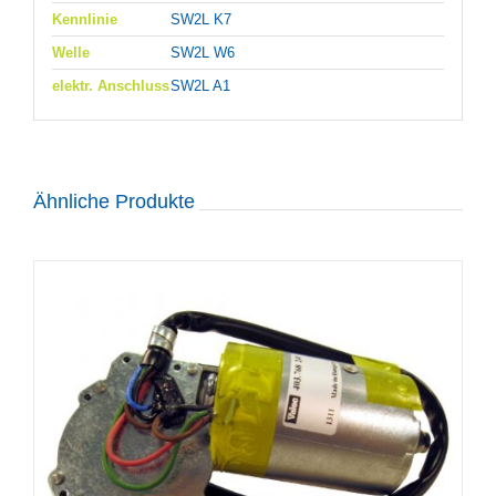
Kennlinie
SW2L K7
Welle
SW2L W6
elektr. Anschluss
SW2L A1
Ähnliche Produkte