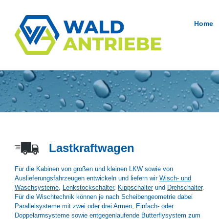
Zum
Inhalt
springen
Home
Lastkraftwagen
Für die Kabinen von großen und kleinen LKW sowie von
Auslieferungsfahrzeugen entwickeln und liefern wir
Wisch- und
Waschsysteme
,
Lenkstockschalter
,
Kippschalter
und
Drehschalter
.
Für die Wischtechnik können je nach Scheibengeometrie dabei
Parallelsysteme mit zwei oder drei Armen, Einfach- oder
Doppelarmsysteme sowie entgegenlaufende Butterflysystem zum