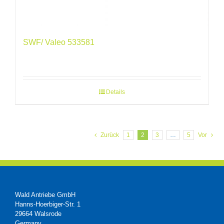
SWF/ Valeo 533581
Details
Zurück
1
2
3
…
5
Vor
Wald Antriebe GmbH
Hanns-Hoerbiger-Str. 1
29664 Walsrode
Germany