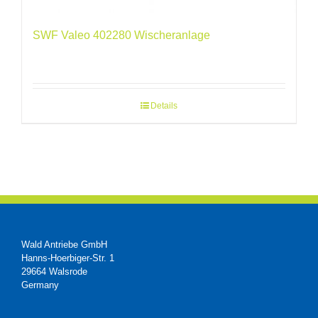
SWF Valeo 402280 Wischeranlage
Details
Wald Antriebe GmbH
Hanns-Hoerbiger-Str. 1
29664 Walsrode
Germany