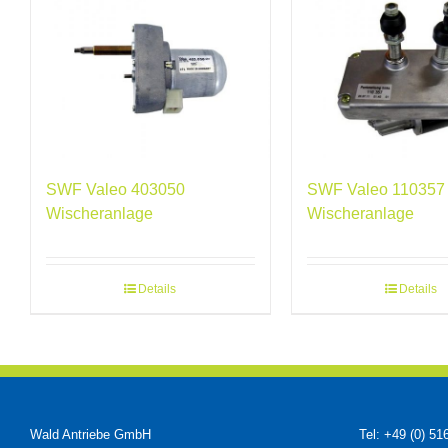
SWF Valeo 403050
SWF Valeo 110357
Wischeranlage
Wischeranlage
Details
Details
Wald Antriebe GmbH
Tel: +49 (0) 51