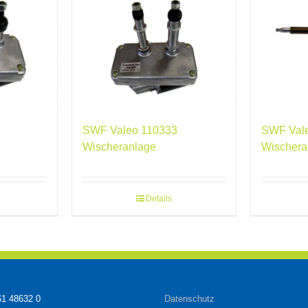
SWF Valeo 110333
SWF Val
Wischeranlage
Wischera
Details
61 48632 0
Datenschutz