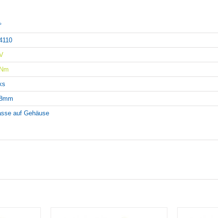
°
4110
V
4Nm
nks
08mm
sse auf Gehäuse