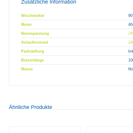
Zusätzliche Information
Wischwinkel
90
Motor
40
Nennspannung
24
Anlaufmoment
2
Parkstellung
li
Bolzenlänge
1
Masse
Ma
Ähnliche Produkte