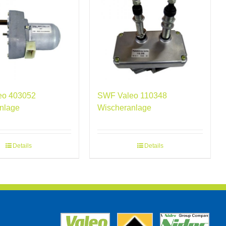
eo 403052
SWF Valeo 110348
nlage
Wischeranlage
Details
Details