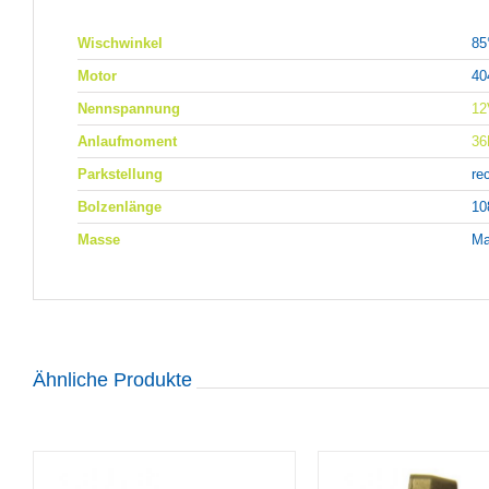
Wischwinkel
85
Motor
40
Nennspannung
12
Anlaufmoment
3
Parkstellung
re
Bolzenlänge
1
Masse
Ma
Ähnliche Produkte