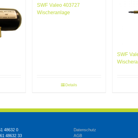
SWF Valeo 403727
Wischeranlage
SWF Val
Wischera
Details
61 48632 0
Datenschutz
161 48632 33
AGB