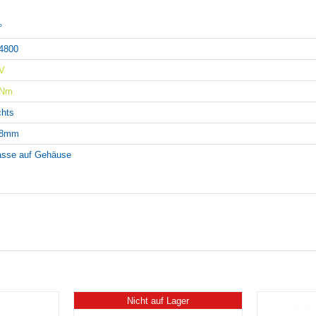
°
4800
V
6Nm
chts
08mm
sse auf Gehäuse
Nicht auf Lager