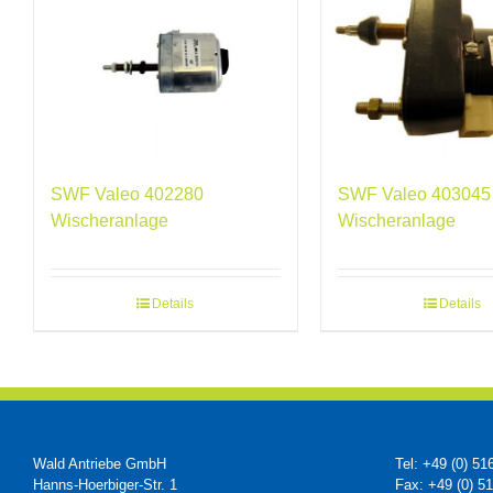
SWF Valeo 402280
SWF Valeo 403045
Wischeranlage
Wischeranlage
Details
Details
Wald Antriebe GmbH
Tel: +49 (0) 51
Hanns-Hoerbiger-Str. 1
Fax: +49 (0) 5