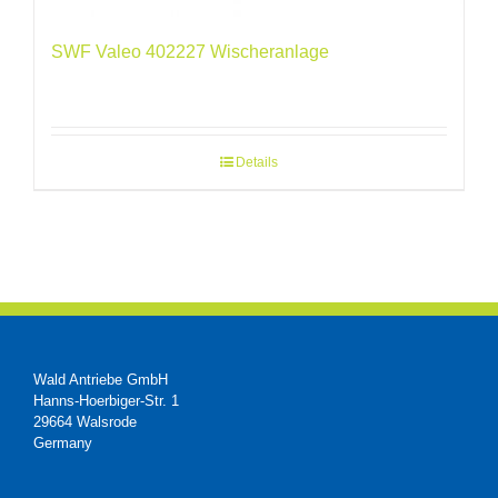
SWF Valeo 402227 Wischeranlage
Details
Wald Antriebe GmbH
Hanns-Hoerbiger-Str. 1
29664 Walsrode
Germany