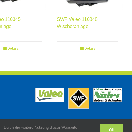
eo 110345
SWF Valeo 110348
nlage
Wischeranlage
Details
Details
. Durch die weitere Nutzung dieser Webseite
OK