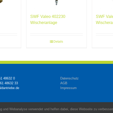
SWF Valeo 402230
SWF Val
Wischeranlage
Wischera
Details
61 48632 0
Datenschutz
161 48632 33
AGB
ldantriebe.de
Impressum
g und Webanalyse verwendet und helfen dabei, diese Webseite zu verbessern