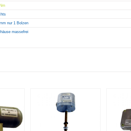
4Nm
chts
mm nur 1 Bolzen
häuse massefrei