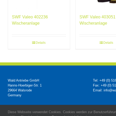
SWF Valeo 402236
SWF Valeo 403051
Wischeranlage
Wischeranlage
Details
Details
Wald Antriebe GmbH
Tel: +49 (0) 51
Hanns-Hoerbiger-Str. 1
Fax: +49 (0) 5
29664 Walsrode
Email: info@wa
Germany
Diese Webseite verwendet Cookies. Cookies werden zur Benutzerführun